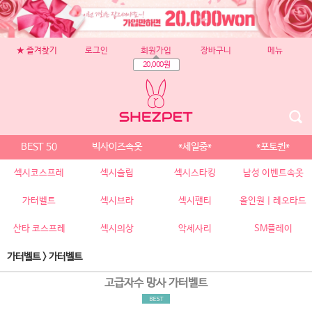
★ 즐겨찾기
로그인
회원가입
장바구니
메뉴
20,000원
BEST 50
빅사이즈속옷
*세일중*
*포토퀸*
섹시코스프레
섹시슬립
섹시스타킹
남성 이벤트속옷
가터벨트
섹시브라
섹시팬티
올인원 | 레오타드
산타 코스프레
섹시의상
악세사리
SM플레이
가터벨트
>
가터벨트
고급자수 망사 가터벨트