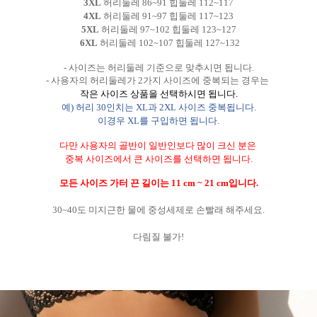
3XL
허리둘레
86~91
힙둘레 112~117
4XL
허리둘레
91~97
힙둘레 117~123
5XL
허리둘레
97~102
힙둘레 123~127
6XL
허리둘레
102~107
힙둘레 127~132
- 사이즈는 허리둘레 기준으로 맞추시면 됩니다
.
- 사용자의 허리둘레가
2
가지 사이즈에 중복되는 경우는
작은 사이즈 상품을 선택하시면 됩니다
.
예
)
허리
30
인치는
XL
과
2XL
사이즈 중복됩니다
.
이경우
XL
를 구입하면 됩니다
.
다만 사용자의 골반이 일반인보다 많이 크신 분은
중복 사이즈에서 큰 사이즈를 선택하면 됩니다
.
모든 사이즈 가터 끈 길이는
11 cm ~ 21 cm입니다.
30~40도 미지근한 물에 중성세제로 손빨래 해주세요.
다림질 불가!