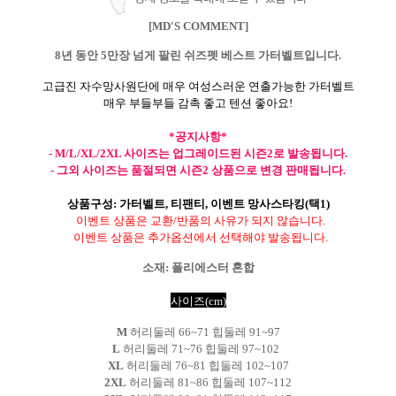
[MD'S COMMENT]
8년 동안 5만장 넘게 팔린 쉬즈펫 베스트 가터벨트입니다.
고급진 자수망사원단에 매우 여성스러운 연출가능한 가터벨트
매우 부들부들 감촉 좋고 텐션 좋아요
!
*공지사항*
- M/L/XL/2XL 사이즈는 업그레이드된 시즌2로 발송됩니다.
- 그외 사이즈는 품절되면 시즌2 상품으로 변경 판매됩니다.
상품구성
:
가터벨트,
티팬티,
이벤트 망사스타킹
(
택
1)
이벤트 상품은 교환
/
반품의 사유가 되지 않습니다
.
이벤트 상품은 추가옵션에서 선택해야 발송됩니다.
소재
:
폴리에스터
혼합
사이즈(cm)
M
허리둘레
66~71 힙둘레 91~97
L
허리둘레 71~76 힙둘레 97~102
XL
허리둘레
76~81 힙둘레 102~107
2XL
허리둘레
81~86 힙
둘레 107~112