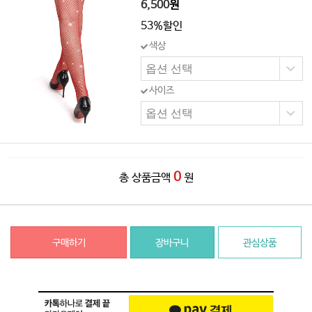
6,500
원
53%할인
색상
사이즈
0
총 상품금액
원
구매하기
장바구니
관심상품