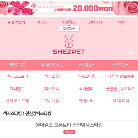
★ 즐겨찾기
로그인
회원가입
장바구니
메뉴
20,000원
BEST 50
빅사이즈속옷
*세일중*
*포토퀸*
섹시코스프레
섹시슬립
섹시스타킹
남성 이벤트속옷
가터벨트
섹시브라
섹시팬티
올인원 | 레오타드
산타 코스프레
섹시의상
악세사리
SM플레이
섹시스타킹
>
전신망사스타킹
원더걸스 오픈브라 전신망사스타킹