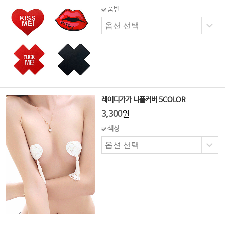
품번
레이디가가 니플커버 5COLOR
3,300
원
색상