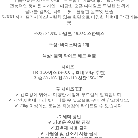
고급스러운 시스루 소재 – 부드럽고 신축성 좋은 망사 원단
관능적인 컷아웃 디자인 – 대담한 오픈 디테일로 특별한 분위기
몸매를 감싸는 타이트 핏 – 슬림한 실루엣 연출
S~XXL까지 프리사이즈! – 탄력 있는 원단으로 다양한 체형에 착 감기는
핏
소재: 84.5% 나일론, 15.5% 스판덱스
구성: 바디스타킹 1개
색상: 블랙,화이트,레드,퍼플
사이즈:
FREE사이즈 (S~XXL, 최대 70kg 추천)
가슴
80~105
힙
80~110
신장
150~175
💡 사이즈 TIP
✔ 신축성이 뛰어나 다양한 체형에 부드럽게 밀착됩니다.
✔ 개인 체형에 따라 핏이 다를 수 있으므로 구매 전 참고하세요.
✔ 70kg 이상이신 분들은 착용감이 타이트할 수 있습니다.
🛁 세탁 방법
✔ 가벼운 손세탁 권장
✔ 표백제 사용 금지
✔ 다림질 및 건조기 사용 금지