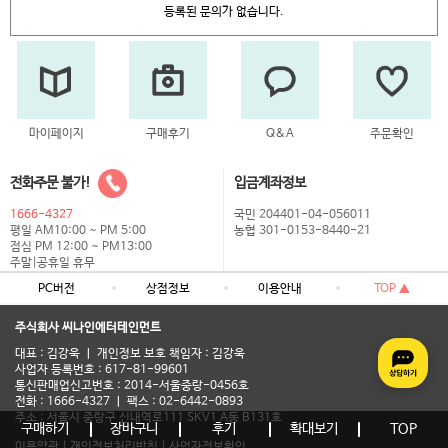
등록된 문의가 없습니다.
마이페이지
구매후기
Q&A
주문확인
전화주문 불가!
입금계좌정보
1666-4327
국민 204401-04-056011
평일 AM10:00 ~ PM 5:00
농협 301-0153-8440-21
점심 PM 12:00 ~ PM13:00
주말|공휴일 휴무
PC버전
상점정보
이용안내
TOP ▲
주식회사 씨나인에터테인먼트
대표 : 김강욱 ㅣ 개인정보 보호 책임자 : 김강욱
사업자 등록번호 : 617-81-99601
통신판매업신고번호 : 2014-서울중랑-0456호
전화 : 1666-4327 ㅣ 팩스 : 02-6442-0893
주소 : 서울시 중랑구 신내역로111 SKV1 A동 B131호
구매하기
장바구니
후기
확대보기
TOP
이용약관
|
개인정보처리방침
|
사업자정보확인