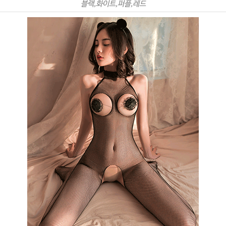
블랙,화이트,퍼플,레드