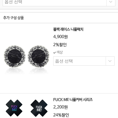
추가 구성 상품
블랙 레이스 니플패치
4,900
원
2%할인
색상
FUCK ME 니플커버 시리즈
2,200
원
24%할인