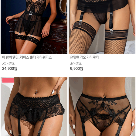
이 밤의 엔딩, 레이스 홀터 가터원피스
은밀한 각오 가터 팬티
XL~3XL
M~3XL
24,900원
9,900원