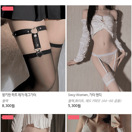
펑키한 하트 레자 레그가터
Sexy Women, 가터 팬티
블랙
블랙,화이트, 레드 FREE (44~66 공용)
8,300원
5,300원