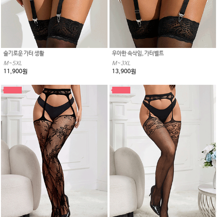
슬기로운 가터 생활
우아한 속삭임, 가터벨트
M~5XL
M~3XL
11,900원
13,900원