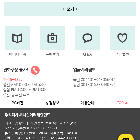
더보기 +
마이페이지
구매후기
Q&A
주문확인
전화주문 불가!
입금계좌정보
1666-4327
국민 204401-04-056011
평일 AM10:00 ~ PM 5:00
농협 301-0153-8440-21
점심 PM 12:00 ~ PM13:00
주말|공휴일 휴무
PC버전
상점정보
이용안내
TOP ▲
주식회사 씨나인에터테인먼트
대표 : 김강욱 ㅣ 개인정보 보호 책임자 : 김강욱
사업자 등록번호 : 617-81-99601
통신판매업신고번호 : 2014-서울중랑-0456호
전화 : 1666-4327 ㅣ 팩스 : 02-6442-0893