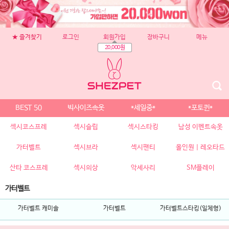
★ 즐겨찾기
로그인
회원가입
장바구니
메뉴
20,000원
BEST 50
빅사이즈속옷
*세일중*
*포토퀸*
섹시코스프레
섹시슬립
섹시스타킹
남성 이벤트속옷
가터벨트
섹시브라
섹시팬티
올인원 | 레오타드
산타 코스프레
섹시의상
악세사리
SM플레이
가터벨트
가터벨트 캐미솔
가터벨트
가터벨트스타킹(일체형)