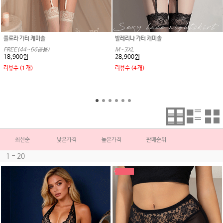
플로라 가터 캐미솔
발레리나 가터 캐미솔
FREE(44~66공용)
M~3XL
18,900원
28,900원
리뷰수 (1 개)
리뷰수 (4 개)
최신순
낮은가격
높은가격
판매순위
1 - 20