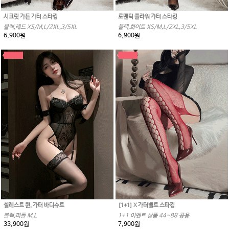
시크릿 가든 가터 스타킹
로맨틱 플라워 가터 스타킹
블랙,레드 XS/M,L/2XL,3/5XL
블랙,화이트 XS/M,L/2XL,3/5XL
6,900원
6,900원
셀레스트 퀸, 가터 바디슈트
[1+1] X 가터벨트 스타킹
블랙,퍼플 M,L
1+1 이벤트 상품 44~88 공용
33,900원
7,900원