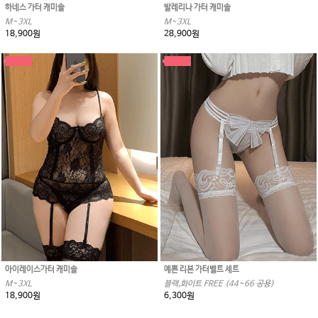
하네스 가터 캐미솔
발레리나 가터 캐미솔
M~3XL
M~3XL
18,900원
28,900원
아이레이스가터 캐미솔
예쁜 리본 가터벨트 세트
M~3XL
블랙,화이트 FREE (44~66 공용)
18,900원
6,300원