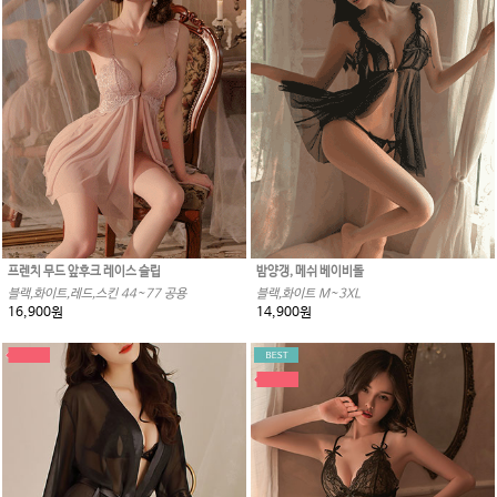
프렌치 무드 앞후크 레이스 슬립
밤양갱, 메쉬 베이비돌
블랙,화이트,레드,스킨 44~77 공용
블랙,화이트 M~3XL
16,900원
14,900원