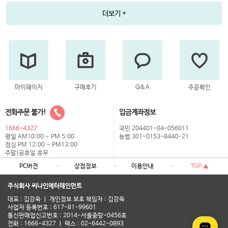
더보기 +
마이페이지
구매후기
Q&A
주문확인
전화주문 불가!
입금계좌정보
1666-4327
국민 204401-04-056011
평일 AM10:00 ~ PM 5:00
농협 301-0153-8440-21
점심 PM 12:00 ~ PM13:00
주말|공휴일 휴무
PC버전
상점정보
이용안내
TOP ▲
주식회사 씨나인에터테인먼트
대표 : 김강욱 ㅣ 개인정보 보호 책임자 : 김강욱
사업자 등록번호 : 617-81-99601
통신판매업신고번호 : 2014-서울중랑-0456호
전화 : 1666-4327 ㅣ 팩스 : 02-6442-0893