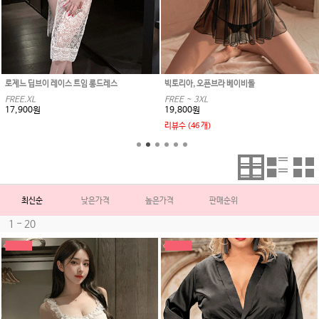
로제느 딥브이 레이스 트임 롱드레스
빅토리아, 오픈브라 베이비돌
FREE.XL
FREE ~ 3XL
17,900원
19,800원
리뷰수 (46 개)
최신순
낮은가격
높은가격
판매순위
1 - 20