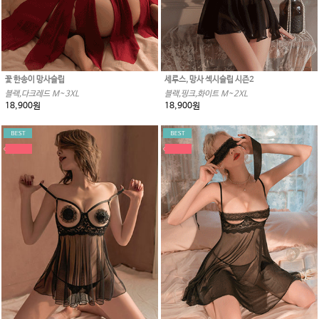
꽃 한송이 망사슬립
세루스, 망사 섹시슬립 시즌2
블랙,다크레드 M~3XL
블랙,핑크,화이트 M~2XL
18,900원
18,900원