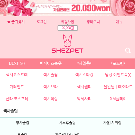
★ 즐겨찾기
로그인
회원가입
장바구니
메뉴
20,000원
BEST 50
빅사이즈속옷
*세일중*
*포토퀸*
섹시코스프레
섹시슬립
섹시스타킹
남성 이벤트속옷
가터벨트
섹시브라
섹시팬티
올인원 | 레오타드
산타 코스프레
섹시의상
악세사리
SM플레이
섹시슬립
망사슬립
시스루슬립
가운|샤워랩
롱슬립
가죽(레자|비닐)