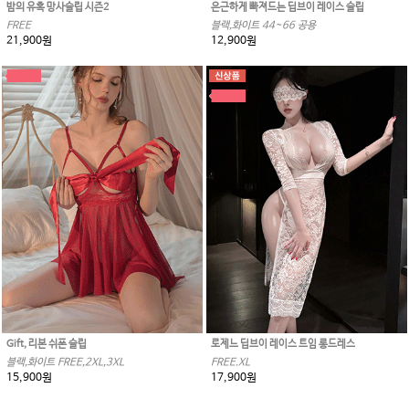
밤의 유혹 망사슬립 시즌2
은근하게 빠져드는 딥브이 레이스 슬립
FREE
블랙,화이트 44~66 공용
21,900원
12,900원
Gift, 리본 쉬폰 슬립
로제느 딥브이 레이스 트임 롱드레스
블랙,화이트 FREE,2XL,3XL
FREE.XL
15,900원
17,900원