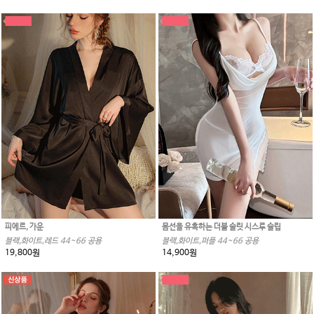
피에르, 가운
몸선을 유혹하는 더블 슬릿 시스루 슬립
블랙,화이트,레드 44~66 공용
블랙,화이트,퍼플 44~66 공용
19,800원
14,900원