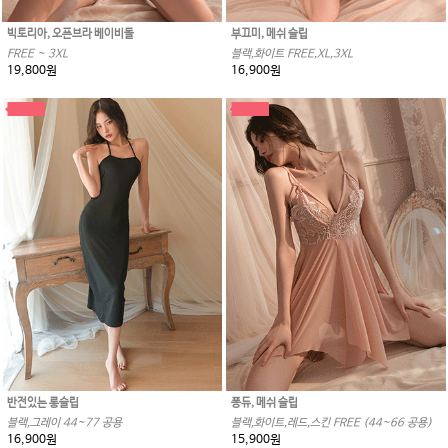
빅토리아, 오픈브라 베이비돌
부끄미, 메쉬 슬립
FREE ~ 3XL
블랙,화이트 FREE,XL,3XL
19,800원
16,900원
반전있는 롱슬립
퐁듀, 메쉬 슬립
블랙,그레이 44~77 공용
블랙,화이트,레드,스킨 FREE (44~66 공용)
16,900원
15,900원