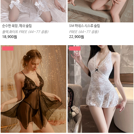
순수한 욕망, 메쉬 슬립
SM 하네스 시스루 슬립
블랙,화이트 FREE (44~77 공용)
FREE (44~77 공용)
18,900원
22,900원