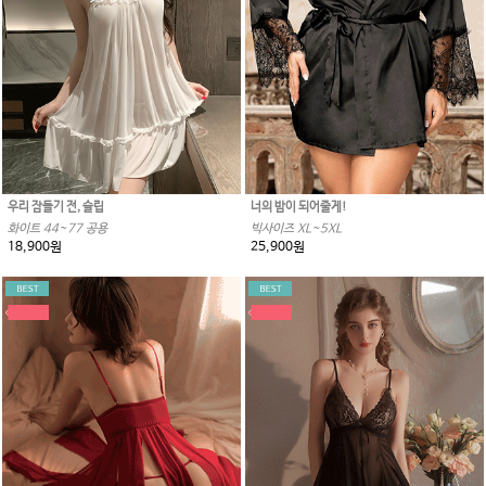
우리 잠들기 전, 슬립
너의 밤이 되어줄게!
화이트 44~77 공용
빅사이즈 XL~5XL
18,900원
25,900원