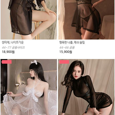
쌍띠에, 나이트가운
행복한 나를, 메쉬 슬립
44~77 공용사이즈
44~66 공용
18,900원
15,900원