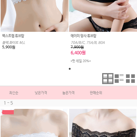
백스트랩 튜브탑
에이미 망사 튜브탑
블랙,화이트 M,L
70A/B/C, 75A/B, 80A
5,900원
7,900원
6,400원
*핫 세일 20%*
최신순
낮은가격
높은가격
판매순위
1 - 5