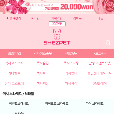
★ 즐겨찾기
로그인
회원가입
장바구니
메뉴
20,000원
BEST 50
빅사이즈속옷
*세일중*
*포토퀸*
섹시코스프레
섹시슬립
섹시스타킹
남성 이벤트속옷
가터벨트
섹시브라
섹시팬티
올인원 | 레오타드
산타 코스프레
섹시의상
악세사리
SM플레이
섹시 브라세트
>
브라탑
이벤트브라세트
마이크로 브라세트
가터 브라세트