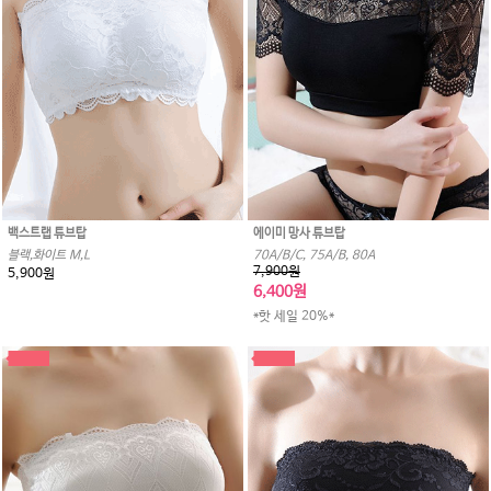
백스트랩 튜브탑
에이미 망사 튜브탑
블랙,화이트 M,L
70A/B/C, 75A/B, 80A
7,900원
5,900원
6,400원
*핫 세일 20%*