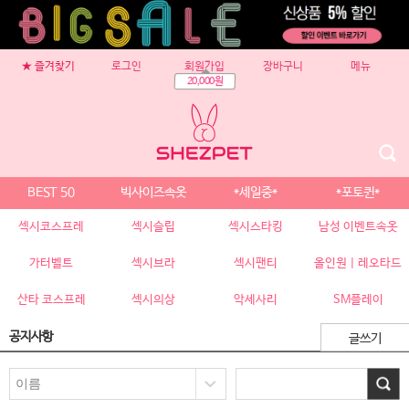
★ 즐겨찾기
로그인
회원가입
장바구니
메뉴
20,000원
BEST 50
빅사이즈속옷
*세일중*
*포토퀸*
섹시코스프레
섹시슬립
섹시스타킹
남성 이벤트속옷
가터벨트
섹시브라
섹시팬티
올인원 | 레오타드
산타 코스프레
섹시의상
악세사리
SM플레이
공지사항
글쓰기